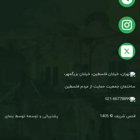
تهران، خیابان فلسطین، خیابان بزرگمهر،
ساختمان جمعیت حمایت از مردم فلسطین
021-66778899
قدس شریف © 1405
پشتیبانی و توسعه
توسط
بنمای