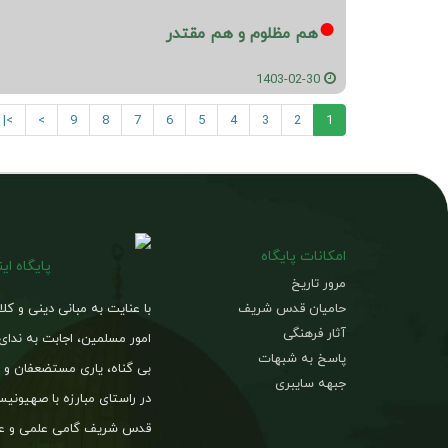
هم مظلوم و هم مقتدر
1403-02-30
>|
>
9
8
7
6
5
4
3
2
1
امکانات پایگاه
پایگاه ای
مرور تاریخ
حامیان قدس شریف
با عنایت به مبانی دینی و کل
آثار فرهنگی
امور مسلمین، اجابت به ندای
پاسخ به شبهات
بی گناه، یاری مستضعفان و د
جبهه سایبری
در راستای مبارزه با صهیون
قدس شریف گامی علمی و عم