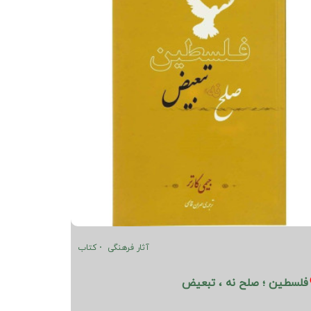
آثار فرهنگی
کتاب
فلسطین ؛ صلح نه ، تبعیض