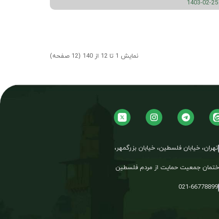
1403-
نمایش 1 تا 12 از 140 (12 صفحه)
تهران، خیابان فلسطین، خیابان بزرگمهر،
تمان جمعیت حمایت از مردم فلسطین
021-66778899