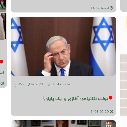
1403-02-29
اس
02-26
جنایات اسراییل
آثار فرهنگی
کلیپ
دولت نتانیاهو؛ آغازی بر یک پایان!
1403-02-29