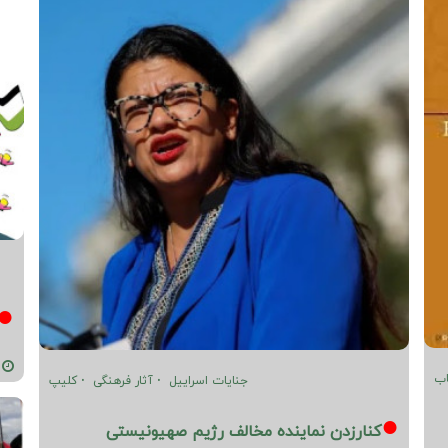
02-29
اب
جنایات اسراییل
آثار فرهنگی
کلیپ
کنارزدن نماینده مخالف رژیم صهیونیستی