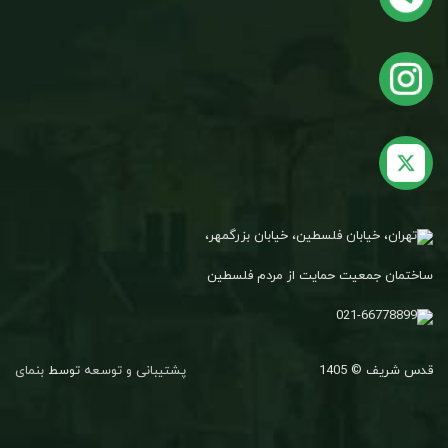
تهران، خیابان فلسطین، خیابان بزرگمهر،
ساختمان جمعیت حمایت از مردم فلسطین
021-66778899
قدس شریف © 1405
پشتیبانی و توسعه
توسط
بنمای