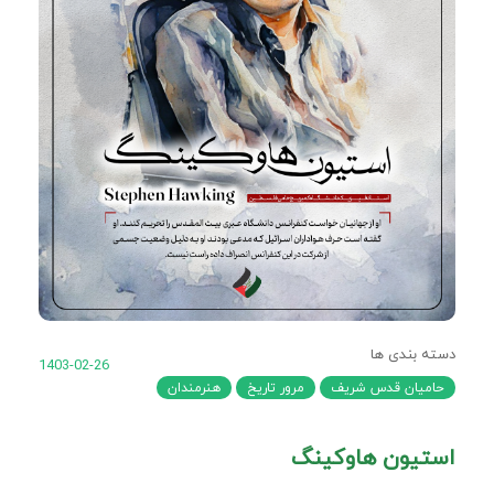
دسته بندی ها
1403-02-26
حامیان قدس شریف
مرور تاریخ
هنرمندان
استیون هاوکینگ‌