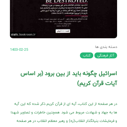
دسته بندی ها
1403-02-25
آثار فرهنگی
کتاب
اسرائیل چگونه باید از بین برود (بر اساس
آیات قرآن کریم)
در هر صفحه از این کتاب، آیه ای از قرآن کریم ذکر شده که این آیه
ها به جهاد و شهادت مربوط می شود. همچنین خاطرات و تصاویر شهدا
و فرمایشات بنیانگذار انقلاب(ره) و رهبر معظم انقلاب در هر صفحه