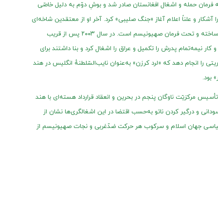
اصله فرمان حمله و اشغال افغانستان صادر شد و بوشِ دوّم به دلیل خاصّی
ار و علناً اعلام آغاز «جنگ صلیبی» کرد. آخر او از معتقدین شاخه‌ای
از کلیسای پروتستان به نام «اُ اَنجلیست‌ها» میباشد که دست‌ساخته و تحت فرمان صهیونیسم است. در سال ۲۰۰۳ پس از قریب
و کار نیمه‌تمام پدرش را تکمیل و عراق را اشغال کرد و بنا داشتند برای
یتی را انجام دهد که «لرد کرزن» به‌عنوان نایب‌السّلطنهٔ انگلیس در هند
 بود.
تأسیس مرکزیّت ناوگان پنجم در بحرین و انعقاد قرارداد هسته‌ای با هند
ودانی و درگیر کردن ناتو به‌حسب اقتضا در این اشغالگری‌ها نشان از
 سیاسی جهان اسلام و سرکوب هر حرکت ضدّغربی و نجات صهیونیسم از