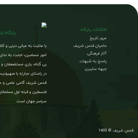
امکانات پایگاه
پایگاه ای
مرور تاریخ
حامیان قدس شریف
با عنایت به مبانی دینی و کل
آثار فرهنگی
امور مسلمین، اجابت به ندای
پاسخ به شبهات
بی گناه، یاری مستضعفان و د
جبهه سایبری
در راستای مبارزه با صهیون
قدس شریف گامی علمی و عم
فلسطین و قبله اول مسلمانان
سراسر جهان است.
قدس شریف © 1405