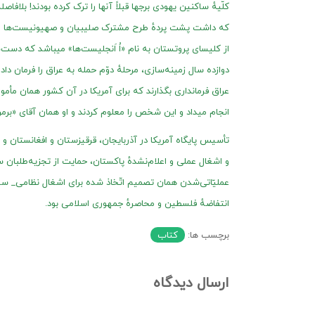
کلّیهٔ ساکنین یهودی برجها قبلاً آنها را ترک کرده بودند! بلاف
که داشت پشت پردهٔ طرح مشترک صلیبیان و صهیونیست‌ها را آشک
دوازده سال زمینه‌سازی، مرحلهٔ دوّم حمله به عراق را فرمان داد 
عراق فرمانداری بگذارند که برای آمریکا در آن کشور همان مأمور
انجام میداد و این شخص را معلوم کردند و او همان آقای «برمر»
تأسیس پایگاه آمریکا در آذربایجان، قرقیزستان و افغانستان و 
و اشغال عملی و اعلام‌نشدهٔ پاکستان، حمایت از تجزیه‌طلبان س
عملیّاتی‌شدن همان تصمیم اتّخاذ شده برای اشغال نظامی_‌
انتفاضهٔ فلسطین و محاصرهٔ جمهوری اسلامی بود.
برچسب ها:
کتاب
ارسال دیدگاه