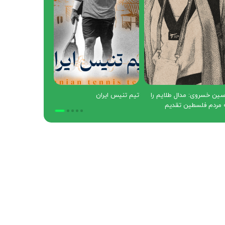
دوک خالکی
یاسین خسروی: مدال طلایم را
تیم تنیس ایران
به مردم فلسطین تقدیم
می‌کنم