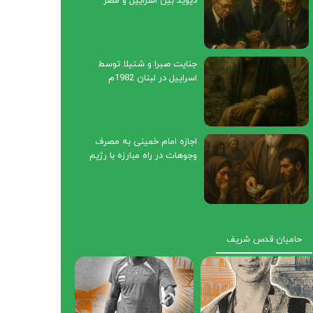
دیوید بین اسراییل و مصر
1978م
جنایت صبرا و شتیلا توسط
اسراییل در لبنان 1982م
اجازه امام خمینی به مصرف
وجوهات در راه مبارزه با رژیم
صهیونیستی1968م
حامیان قدس شریف