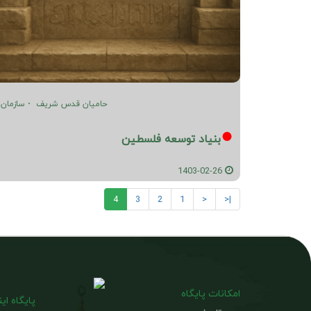
حامیان قدس شریف
سازمان 
بنیاد توسعه فلسطین
1403-02-26
4
3
2
1
<
|<
امکانات پایگاه
پایگاه ای