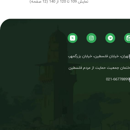
نمایش 109 تا 120 از 140 (12 صفحه)
تهران، خیابان فلسطین، خیابان بزرگمهر،
تمان جمعیت حمایت از مردم فلسطین
021-66778899