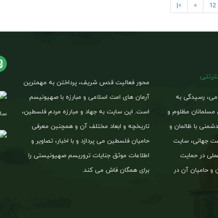
>|
>
12
نترنتی
محور فعالیت قدس شریف، پرداختن به مهمترین
امی، رسیدگی به
آرمان های امت اسلامی و مبارزه با صهیونیسم
 مسلمانان مظلوم و
است. این سایت به جهاد و مبارزه مردم فلسطین،
ساخ
شمنی با ظالمان و
تاریخچه و ابعاد مختلف آن و همچنین معرفی
یست جهانی، سایت
حامیان فلسطین می پردازد و با اخبار، تصاویر و
لی در حمایت
اطلاعات موثق جنایات تروریسم صهیونیستی را
 و حامیان آن در
برای همگان فاش می کند.