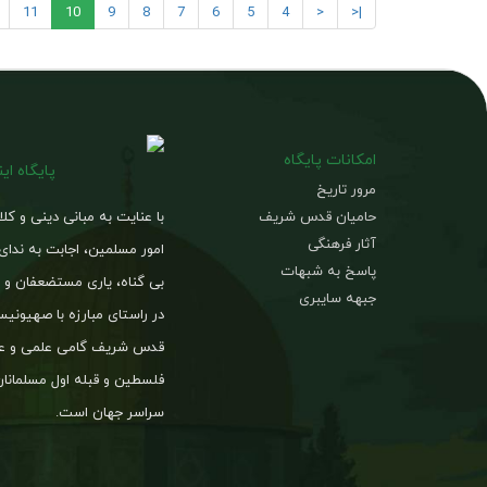
11
10
9
8
7
6
5
4
<
|<
امکانات پایگاه
پایگاه ای
مرور تاریخ
حامیان قدس شریف
با عنایت به مبانی دینی و کل
آثار فرهنگی
امور مسلمین، اجابت به ندای
پاسخ به شبهات
بی گناه، یاری مستضعفان و د
جبهه سایبری
در راستای مبارزه با صهیون
قدس شریف گامی علمی و عم
فلسطین و قبله اول مسلمانان
سراسر جهان است.