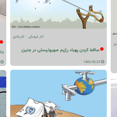
آثار فرهنگی
کاریکاتور
ور
ساقط کردن پهباد رژیم صهیونیستی در جنین
دا
1402-05-25
05-25