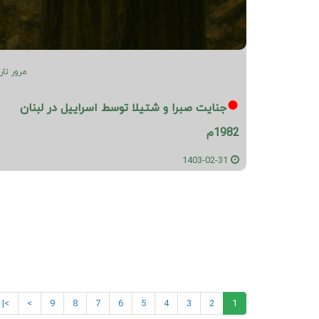
مرور تار
جنایت صبرا و شتیلا توسط اسراییل در لبنان
1982م
1403-02-31
>|
>
9
8
7
6
5
4
3
2
1