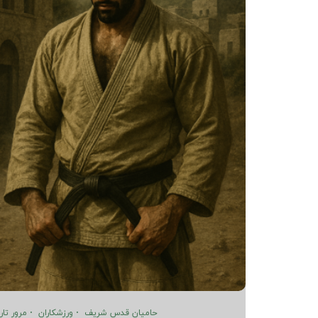
حامیان قدس شریف
ورزشکاران
مرور تار