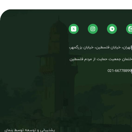
تهران، خیابان فلسطین، خیابان بزرگمهر،
تمان جمعیت حمایت از مردم فلسطین
021-66778899
پشتیبانی و توسعه
توسط
بنمای