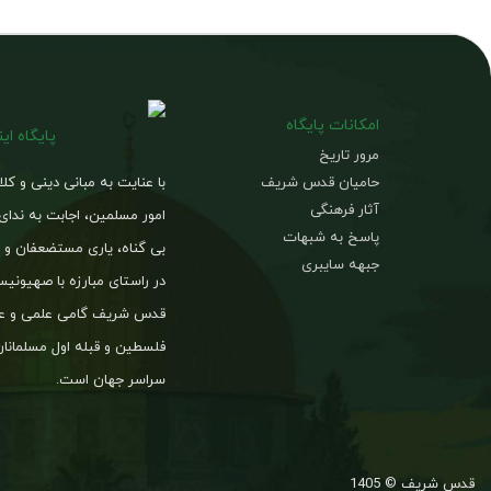
امکانات پایگاه
پایگاه ای
مرور تاریخ
حامیان قدس شریف
با عنایت به مبانی دینی و کل
آثار فرهنگی
امور مسلمین، اجابت به ندای
پاسخ به شبهات
بی گناه، یاری مستضعفان و د
جبهه سایبری
در راستای مبارزه با صهیون
قدس شریف گامی علمی و عم
فلسطین و قبله اول مسلمانان
سراسر جهان است.
قدس شریف © 1405