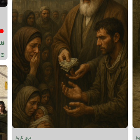
فل
02-29
یخ
مرور تاریخ