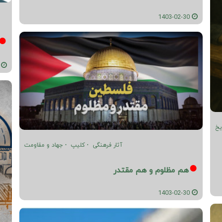
1403-02-30
02-29
یخ
آثار فرهنگی
کلیپ
جهاد و مقاومت
هم مظلوم و هم مقتدر
1403-02-30