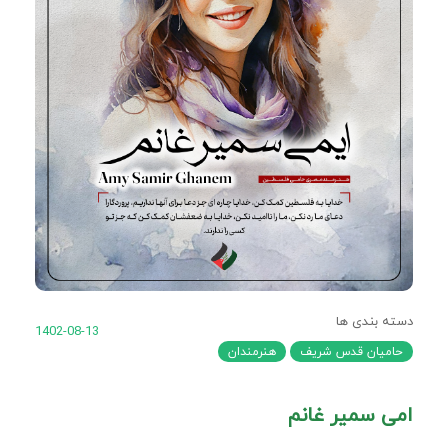
دسته بندی ها
1402-08-13
حامیان قدس شریف
هنرمندان
امی سمیر غانم