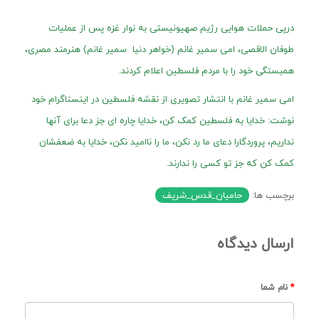
درپی حملات هوایی رژیم صهیونیستی به نوار غزه پس از عملیات
طوفان الاقصی، امی سمیر غانم (خواهر دنیا سمیر غانم) هنرمند مصری،
همبستگی خود را با مردم فلسطین اعلام کردند.
امی سمیر غانم با انتشار تصویری از نقشه فلسطین در اینستاگرام خود
نوشت: خدایا به فلسطین کمک کن، خدایا چاره ای جز دعا برای آنها
نداریم، پروردگارا دعای ما رد نکن، ما را ناامید نکن، خدایا به ضعفشان
کمک کن که جز تو کسی را ندارند.
برچسب ها:
حامیان_قدس_شریف
ارسال دیدگاه
نام شما