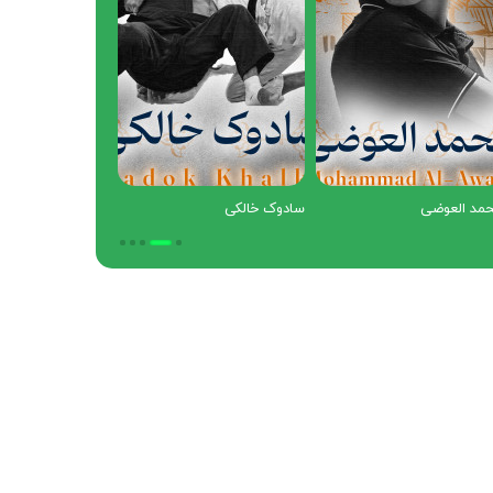
ج
محمد العوضی
سادوک خالکی