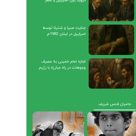
دیوید بین اسراییل و مصر
1978م
جنایت صبرا و شتیلا توسط
اسراییل در لبنان 1982م
اجازه امام خمینی به مصرف
وجوهات در راه مبارزه با رژیم
صهیونیستی1968م
حامیان قدس شریف