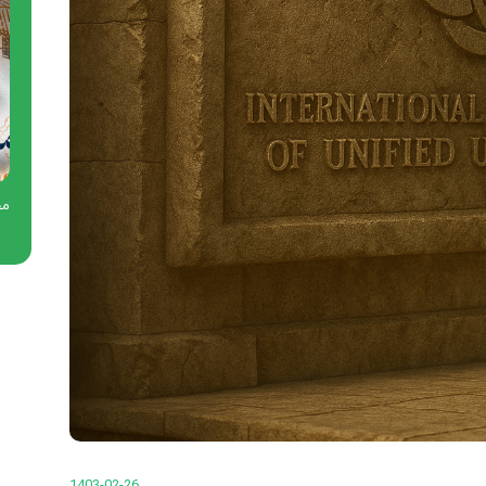
یاسین خسروی: مدال طلایم را
تیم تنیس ایران
ناصر الفر
به مردم فلسطین تقدیم
می‌کنم
1403-02-26