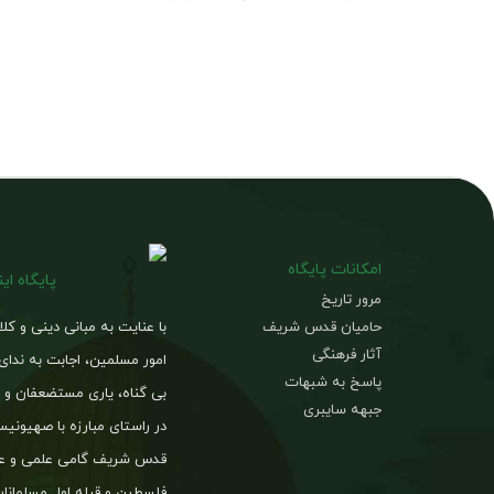
امکانات پایگاه
پایگاه ای
مرور تاریخ
حامیان قدس شریف
با عنایت به مبانی دینی و کل
آثار فرهنگی
امور مسلمین، اجابت به ندای
پاسخ به شبهات
بی گناه، یاری مستضعفان و د
جبهه سایبری
در راستای مبارزه با صهیون
قدس شریف گامی علمی و عم
فلسطین و قبله اول مسلمانان