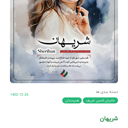
دسته بندی ها
1402-12-26
حامیان قدس شریف
هنرمندان
شریهان