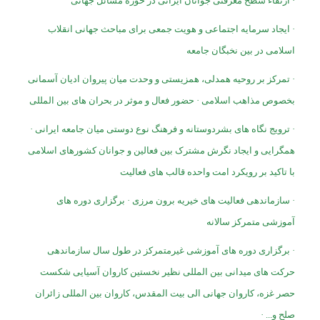
· ارتقاء سطح معرفتی جوانان ایرانی در حوزه مسائل جهانی
· ایجاد سرمایه اجتماعی و هویت جمعی برای مباحث جهانی انقلاب
اسلامی در بین نخبگان جامعه
· تمرکز بر روحیه همدلی، همزیستی و وحدت میان پیروان ادیان آسمانی
بخصوص مذاهب اسلامی · حضور فعال و موثر در بحران های بین المللی
· ترویج نگاه های بشردوستانه و فرهنگ نوع دوستی میان جامعه ایرانی ·
همگرایی و ایجاد نگرش مشترک بین فعالین و جوانان کشورهای اسلامی
با تاکید بر رویکرد امت واحده قالب های فعالیت
· سازماندهی فعالیت های خیریه برون مرزی · برگزاری دوره های
آموزشی متمرکز سالانه
· برگزاری دوره های آموزشی غیرمتمرکز در طول سال سازماندهی
حرکت های میدانی بین المللی نظیر نخستین کاروان آسیایی شکست
حصر غزه، کاروان جهانی الی بیت المقدس، کاروان بین المللی زائران
صلح و... ·