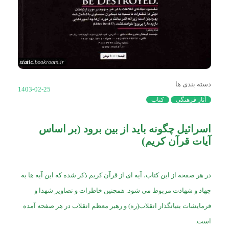
دسته بندی ها
1403-02-25
آثار فرهنگی
کتاب
اسرائیل چگونه باید از بین برود (بر اساس
آیات قرآن کریم)
در هر صفحه از این کتاب، آیه ای از قرآن کریم ذکر شده که این آیه ها به
جهاد و شهادت مربوط می شود. همچنین خاطرات و تصاویر شهدا و
فرمایشات بنیانگذار انقلاب(ره) و رهبر معظم انقلاب در هر صفحه آمده
است.